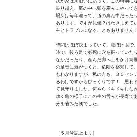
我が家は川沿いにあって、この時期に
乗り越え、庭の中へ卵を産みにやって
場所は毎年違って、道の真ん中だった
あります。ですが礼儀？はわきまえて
主とトラブルになることもありません
時間はほぼ決まっていて、寝ぼけ眼で
時で、後ろ足で必死に穴を掘っていた
なかだったり、産んだ卵へ土をかけ綺
の足音に気がつくと、危険を察知して
もわかりますが、私の方も、３０セン
るわけですからびっくりです！ 思わ
て見守りました。何やらドキドキしな
ゆく亀の様子にこの生の営みが長寿で
分を省みた朝でした。
［５月号誌上より］