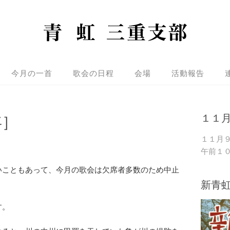
今月の一首
歌会の日程
会場
活動報告
年］
１１
１１月
午前１
いこともあって、今月の歌会は欠席者多数のため中止
新青
す。