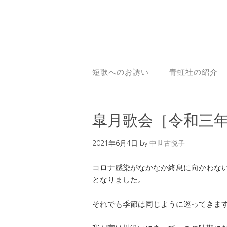
短歌へのお誘い
青虹社の紹介
皐月歌会［令和三
2021年6月4日
by
中世古悦子
コロナ感染がなかなか終息に向かわな
となりました。
それでも季節は同じように巡ってきま