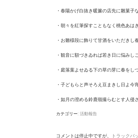
・春陽かげ白抜き暖簾の店先に雛菓子
・朝々を紅筆探すこともなく桃色あは
・お雛様段に飾りて甘酒をいただきし
・観音に額づきゐれば若き日に悩みし
・庭落葉よせゐる下の草の芽に春をし
・子どもらと声そろえ豆まきし日よ今
・如月の澄める鈴鹿嶺撮らむとす人侵
カテゴリー:
活動報告
コメントは停止中ですが、
トラックバ