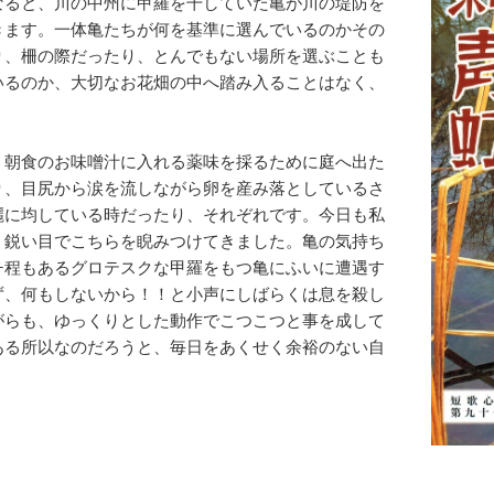
なると、川の中州に甲羅を干していた亀が川の堤防を
きます。一体亀たちが何を基準に選んでいるのかその
り、柵の際だったり、とんでもない場所を選ぶことも
いるのか、大切なお花畑の中へ踏み入ることはなく、
！
、朝食のお味噌汁に入れる薬味を採るために庭へ出た
り、目尻から涙を流しながら卵を産み落としているさ
麗に均している時だったり、それぞれです。今日も私
、鋭い目でこちらを睨みつけてきました。亀の気持ち
チ程もあるグロテスクな甲羅をもつ亀にふいに遭遇す
ず、何もしないから！！と小声にしばらくは息を殺し
がらも、ゆっくりとした動作でこつこつと事を成して
ある所以なのだろうと、毎日をあくせく余裕のない自