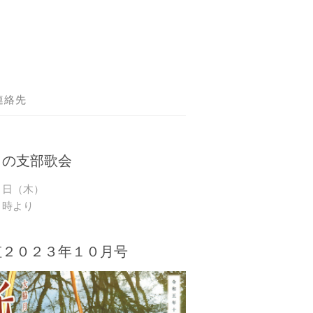
連絡先
月の支部歌会
９日（木）
０時より
虹２０２３年１０月号