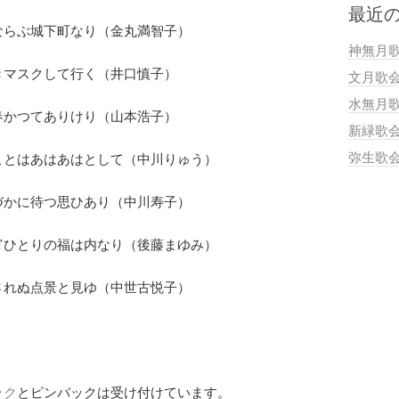
最近
ならぶ城下町なり（金丸満智子）
神無月
きマスクして行く（井口慎子）
文月歌
水無月
春かつてありけり（山本浩子）
新緑歌
弥生歌
ことはあはあはとして（中川りゅう）
づかに待つ思ひあり（中川寿子）
宵ひとりの福は内なり（後藤まゆみ）
されぬ点景と見ゆ（中世古悦子）
ック
とピンバックは受け付けています。