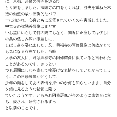
に、京都、奈良のお寺を巡るひ
とり旅をしました。法隆寺の門をくぐれば、歴史を重ねた木
造の伽藍の放つ圧倒的なパワ
ーに抱かれ、心身ともに充電されていくのを実感しました。
中宮寺の弥勒菩薩像はまだ古
いお堂にいらして何の隔てもなく、間近に正座しては伏し目
の奥の慈しみ深い眼差しに、
しばし身を委ねました。又、興福寺の阿修羅像は何故かとて
も気になる存在でした。当時
大学の友人に、君は興福寺の阿修羅像に似ていると言われた
ことがあるのです。きっとい
つも眉間にしわを寄せて物憂げな表情をしていたからでしょ
う。この阿修羅像がどうして、
少年の顔をしてあの表情を持つのか何も知らないまま、自分
を鏡に見るような錯覚に陥っ
ていたようです。ともあれ阿修羅像が今のように表舞台に立
ち、愛され、研究されるずっ
と以前のことです。