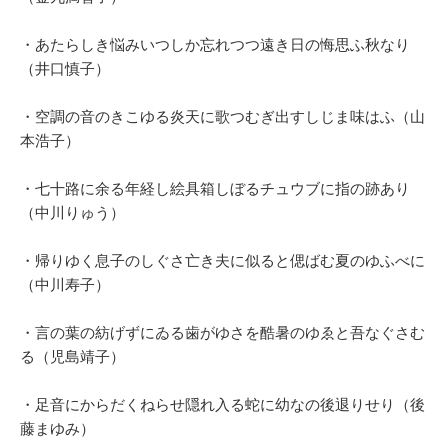
・あたらしき悩みいつしか忘れつつ遠き日の悔思ふ秋なり
（井口慎子）
・空調の音のきこゆる炎天に歌つむぎ出すしじま味はふ（山
本浩子）
・七十路に余る年経し絵具箱しぼるチュウブに指の跡あり
（中川りゅう）
・帰りゆく息子のしぐさ亡き夫に似ると偲ばむ夏のゆふべに
（中川寿子）
・言の葉の紡げずにゐる歯がゆさを酷暑のゆゑと吾なぐさむ
る（児島靖子）
・足音にからだくねらせ隠れ入る蛇に幼なの後退りせり（後
藤まゆみ）